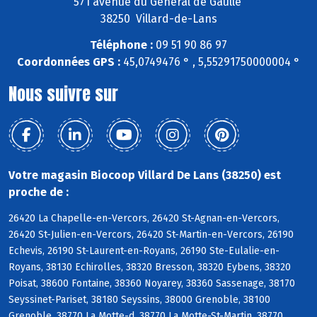
571 avenue du Général de Gaulle
38250 Villard-de-Lans
Téléphone :
09 51 90 86 97
Coordonnées GPS :
45,0749476 ° , 5,55291750000004 °
Nous suivre sur
Votre magasin Biocoop Villard De Lans (38250) est
proche de :
26420 La Chapelle-en-Vercors, 26420 St-Agnan-en-Vercors,
26420 St-Julien-en-Vercors, 26420 St-Martin-en-Vercors, 26190
Echevis, 26190 St-Laurent-en-Royans, 26190 Ste-Eulalie-en-
Royans, 38130 Echirolles, 38320 Bresson, 38320 Eybens, 38320
Poisat, 38600 Fontaine, 38360 Noyarey, 38360 Sassenage, 38170
Seyssinet-Pariset, 38180 Seyssins, 38000 Grenoble, 38100
Grenoble, 38770 La Motte-d, 38770 La Motte-St-Martin, 38770