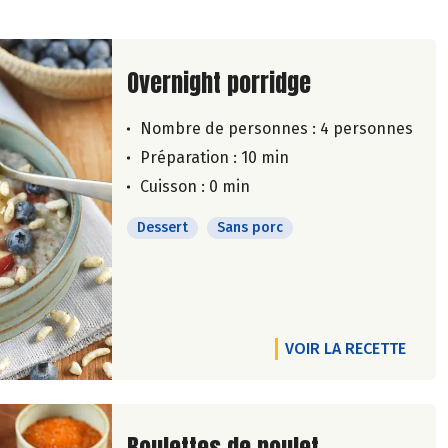
Lire la suite de la recette
Overnight porridge
Nombre de personnes :
4 personnes
Préparation : 10 min
Cuisson : 0 min
Dessert
Sans porc
VOIR LA RECETTE
Lire la suite de la recette