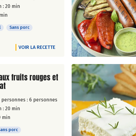
 : 20 min
 min
l
Sans porc
VOIR LA RECETTE
ite de la recette
aux fruits rouges et
at
 personnes :
6 personnes
 : 20 min
0 min
Sans porc