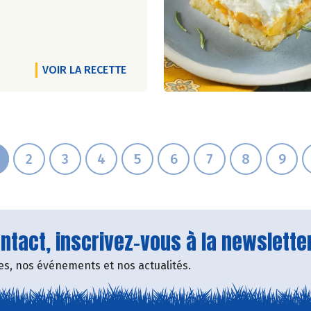
VOIR LA RECETTE
2
3
4
5
6
7
8
9
tact, inscrivez-vous à la newsletter
fres, nos événements et nos actualités.