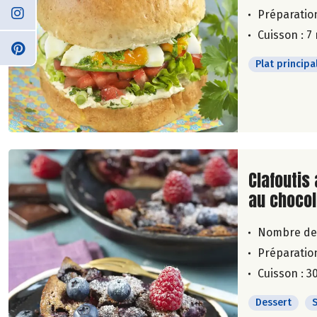
Préparation
Cuisson : 7
Plat principa
Lire la su
Clafoutis 
au chocol
Nombre de
Préparation
Cuisson : 3
Dessert