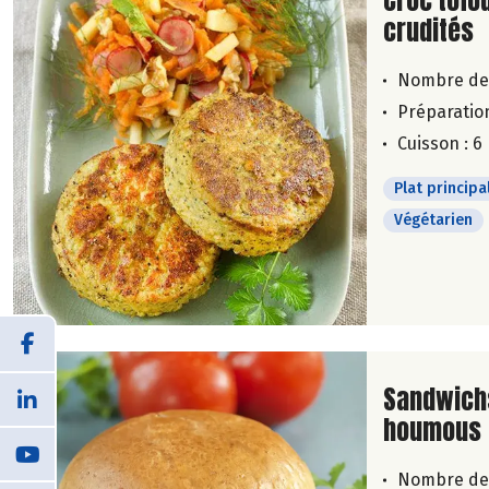
Croc'tofo
crudités
Nombre de
Préparation
Cuisson : 6
Plat principa
Végétarien
Lire la su
Sandwichs
houmous 
Nombre de