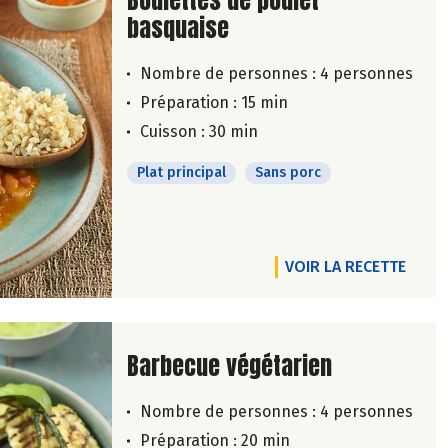
Boulettes de poulet
basquaise
Nombre de personnes :
4 personnes
Préparation : 15 min
Cuisson : 30 min
Plat principal
Sans porc
VOIR LA RECETTE
Lire la suite de la recette
Barbecue végétarien
Nombre de personnes :
4 personnes
Préparation : 20 min