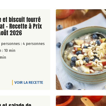
ite de la recette
 et biscuit fourré
at - Recette à Prix
Août 2026
 personnes :
4 personnes
 : 10 min
 min
VOIR LA RECETTE
ite de la recette