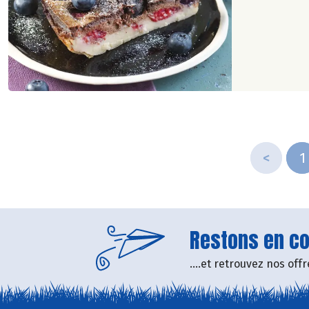
<
1
Restons en con
....et retrouvez nos of