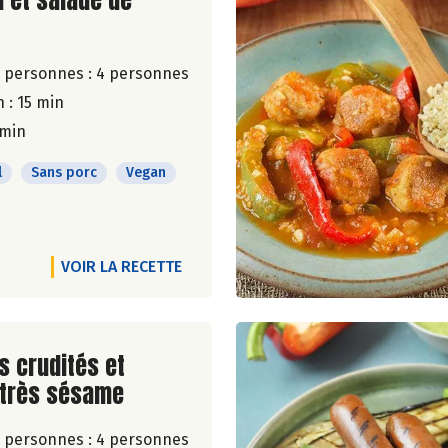
u et salade de
 personnes :
4 personnes
 : 15 min
 min
l
Sans porc
Vegan
VOIR LA RECETTE
ite de la recette
 crudités et
très sésame
 personnes :
4 personnes