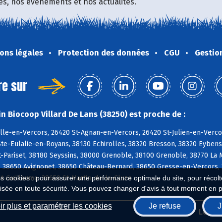
fres, nos événements et nos actualités.
ons légales
Protection des données
CGU
Gestio
re sur
n Biocoop Villard De Lans (38250) est proche de :
le-en-Vercors, 26420 St-Agnan-en-Vercors, 26420 St-Julien-en-Vercor
te-Eulalie-en-Royans, 38130 Echirolles, 38320 Bresson, 38320 Eybens
-Pariset, 38180 Seyssins, 38000 Grenoble, 38100 Grenoble, 38770 La 
 38650 Avignonet, 38650 Château-Bernard, 38650 Gresse-en-Vercors, 
t-Guillaume, 38650 St-Martin-de-la-Cluze
es cookies : pour assurer une performance optimale du site, pour récolter
isée en toute sécurité. Vous pouvez changer d'avis à tout moment en 
r plus et paramétrer les cookies
Je refuse
J
Biocoop.fr
Le ré