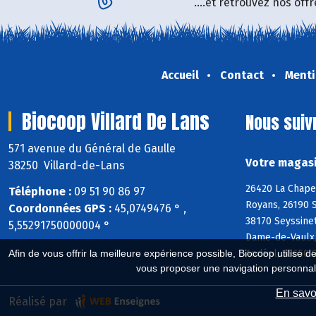
....et retrouvez nos of
Accueil
Contact
Menti
Biocoop Villard De Lans
Nous suiv
571 avenue du Général de Gaulle
Votre magasi
38250 Villard-de-Lans
26420 La Chapel
Téléphone :
09 51 90 86 97
Royans, 26190 S
Coordonnées GPS :
45,0749476 ° ,
38170 Seyssinet
5,55291750000004 °
Dame-de-Vaulx,
Andéol, 38650 S
Afin de vous offrir la meilleure expérience possible, Biocoop utilise d
vous proposer une navigation personnal
En savoi
Réalisé par