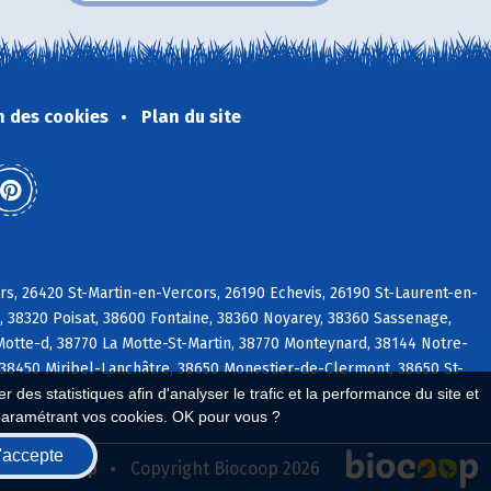
n des cookies
Plan du site
s, 26420 St-Martin-en-Vercors, 26190 Echevis, 26190 St-Laurent-en-
, 38320 Poisat, 38600 Fontaine, 38360 Noyarey, 38360 Sassenage,
Motte-d, 38770 La Motte-St-Martin, 38770 Monteynard, 38144 Notre-
38450 Miribel-Lanchâtre, 38650 Monestier-de-Clermont, 38650 St-
 des statistiques afin d'analyser le trafic et la performance du site et
paramétrant vos cookies. OK pour vous ?
'accepte
seau Biocoop
Copyright Biocoop 2026