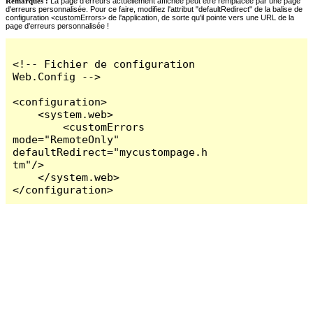
Remarques :
La page d'erreurs actuellement affichée peut être remplacée par une page
d'erreurs personnalisée. Pour ce faire, modifiez l'attribut "defaultRedirect" de la balise de
configuration <customErrors> de l'application, de sorte qu'il pointe vers une URL de la
page d'erreurs personnalisée !
<!-- Fichier de configuration 
Web.Config -->

<configuration>

    <system.web>

        <customErrors 
mode="RemoteOnly" 
defaultRedirect="mycustompage.h
tm"/>

    </system.web>

</configuration>