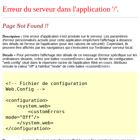
Erreur du serveur dans l'application '/'.
Page Not Found !!
Description :
Une erreur d'application s'est produite sur le serveur. Les paramètres
d'erreur personnalisés actuels pour cette application empêchent l'affichage à distance
des détails de l'erreur de l'application (pour des raisons de sécurité). Cependant, ils
peuvent être affichés par les navigateurs qui s'exécutent sur l'ordinateur serveur local.
Détails =
Pour permettre l'affichage des détails de ce message d'erreur spécifique sur les
ordinateurs distants, créez une balise <customErrors> dans un fichier de configuration
"web.config" situé dans le répertoire racine de l'application Web en cours. Attribuez
ensuite la valeur "off" à l'attribut "mode" de cette balise <customErrors>.
<!-- Fichier de configuration 
Web.Config -->

<configuration>

    <system.web>

        <customErrors 
mode="Off"/>

    </system.web>

</configuration>