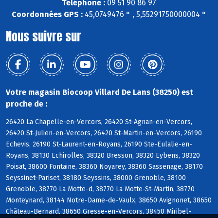
Téléphone :
09 51 90 86 97
Coordonnées GPS :
45,0749476 ° , 5,55291750000004 °
Nous suivre sur
Votre magasin Biocoop Villard De Lans (38250) est
proche de :
26420 La Chapelle-en-Vercors, 26420 St-Agnan-en-Vercors,
26420 St-Julien-en-Vercors, 26420 St-Martin-en-Vercors, 26190
Echevis, 26190 St-Laurent-en-Royans, 26190 Ste-Eulalie-en-
Royans, 38130 Echirolles, 38320 Bresson, 38320 Eybens, 38320
Poisat, 38600 Fontaine, 38360 Noyarey, 38360 Sassenage, 38170
Seyssinet-Pariset, 38180 Seyssins, 38000 Grenoble, 38100
Grenoble, 38770 La Motte-d, 38770 La Motte-St-Martin, 38770
Monteynard, 38144 Notre-Dame-de-Vaulx, 38650 Avignonet, 38650
Château-Bernard, 38650 Gresse-en-Vercors, 38450 Miribel-