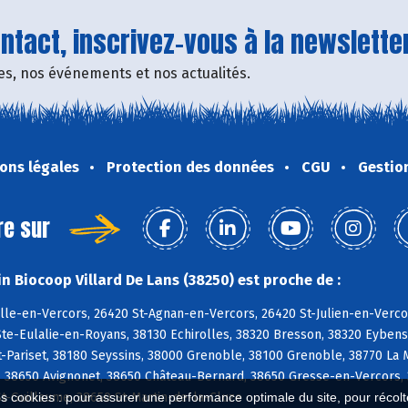
tact, inscrivez-vous à la newsletter
fres, nos événements et nos actualités.
ons légales
Protection des données
CGU
Gestio
re sur
n Biocoop Villard De Lans (38250) est proche de :
le-en-Vercors, 26420 St-Agnan-en-Vercors, 26420 St-Julien-en-Vercor
te-Eulalie-en-Royans, 38130 Echirolles, 38320 Bresson, 38320 Eybens
-Pariset, 38180 Seyssins, 38000 Grenoble, 38100 Grenoble, 38770 La 
 38650 Avignonet, 38650 Château-Bernard, 38650 Gresse-en-Vercors, 
t-Guillaume, 38650 St-Martin-de-la-Cluze
es cookies : pour assurer une performance optimale du site, pour récolter