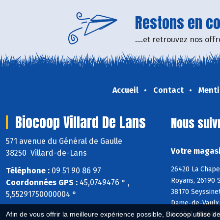
Restons en con
....et retrouvez nos of
Accueil
Contact
Menti
Biocoop Villard De Lans
Nous suiv
571 avenue du Général de Gaulle
Votre magasi
38250 Villard-de-Lans
26420 La Chapel
Téléphone :
09 51 90 86 97
Royans, 26190 S
Coordonnées GPS :
45,0749476 ° ,
38170 Seyssinet
5,55291750000004 °
Dame-de-Vaulx,
Andéol, 38650 S
Afin de vous offrir la meilleure expérience possible, Biocoop utilise d