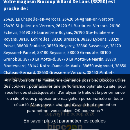
Votre magasin Biocoop Villard De Lans (38250) est
proche de :
26420 La Chapelle-en-Vercors, 26420 St-Agnan-en-Vercors,
26420 St-Julien-en-Vercors, 26420 St-Martin-en-Vercors, 26190
Echevis, 26190 St-Laurent-en-Royans, 26190 Ste-Eulalie-en-
Royans, 38130 Echirolles, 38320 Bresson, 38320 Eybens, 38320
Poisat, 38600 Fontaine, 38360 Noyarey, 38360 Sassenage, 38170
Seyssinet-Pariset, 38180 Seyssins, 38000 Grenoble, 38100
Grenoble, 38770 La Motte-d, 38770 La Motte-St-Martin, 38770
Monteynard, 38144 Notre-Dame-de-Vaulx, 38650 Avignonet, 38650
Château-Bernard, 38650 Gresse-en-Vercors, 38450 Miribel-
Lanchâtre, 38650 Monestier-de-Clermont, 38650 St-Andéol, 38650
Afin de vous offrir la meilleure expérience possible, Biocoop utilise
St-Guillaume, 38650 St-Martin-de-la-Cluze
des cookies : pour assurer une performance optimale du site, pour
récolter des statistiques afin d'analyser le trafic et la performance
du site et vous proposer une navigation personnalisée en toute
sécurité. Vous pouvez changer d'avis à tout moment en
Biocoop.fr
Le réseau Biocoop
paramétrant vos cookies. OK pour vous ?
Copyright Biocoop 2026
En savoir plus et paramétrer les cookies