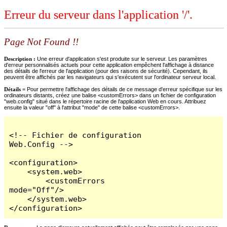
Erreur du serveur dans l'application '/'.
Page Not Found !!
Description :
Une erreur d'application s'est produite sur le serveur. Les paramètres
d'erreur personnalisés actuels pour cette application empêchent l'affichage à distance
des détails de l'erreur de l'application (pour des raisons de sécurité). Cependant, ils
peuvent être affichés par les navigateurs qui s'exécutent sur l'ordinateur serveur local.
Détails =
Pour permettre l'affichage des détails de ce message d'erreur spécifique sur les
ordinateurs distants, créez une balise <customErrors> dans un fichier de configuration
"web.config" situé dans le répertoire racine de l'application Web en cours. Attribuez
ensuite la valeur "off" à l'attribut "mode" de cette balise <customErrors>.
<!-- Fichier de configuration 
Web.Config -->

<configuration>

    <system.web>

        <customErrors 
mode="Off"/>

    </system.web>

</configuration>