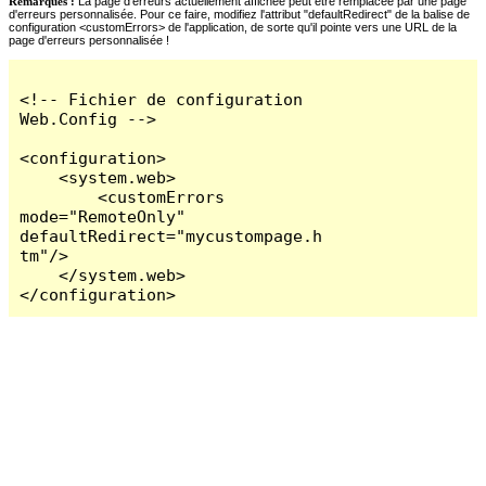
Remarques :
La page d'erreurs actuellement affichée peut être remplacée par une page
d'erreurs personnalisée. Pour ce faire, modifiez l'attribut "defaultRedirect" de la balise de
configuration <customErrors> de l'application, de sorte qu'il pointe vers une URL de la
page d'erreurs personnalisée !
<!-- Fichier de configuration 
Web.Config -->

<configuration>

    <system.web>

        <customErrors 
mode="RemoteOnly" 
defaultRedirect="mycustompage.h
tm"/>

    </system.web>

</configuration>