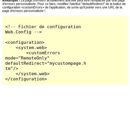
Remarques :
La page d'erreurs actuellement affichée peut être remplacée par une page
d'erreurs personnalisée. Pour ce faire, modifiez l'attribut "defaultRedirect" de la balise de
configuration <customErrors> de l'application, de sorte qu'il pointe vers une URL de la
page d'erreurs personnalisée !
<!-- Fichier de configuration 
Web.Config -->

<configuration>

    <system.web>

        <customErrors 
mode="RemoteOnly" 
defaultRedirect="mycustompage.h
tm"/>

    </system.web>

</configuration>