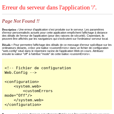
Erreur du serveur dans l'application '/'.
Page Not Found !!
Description :
Une erreur d'application s'est produite sur le serveur. Les paramètres
d'erreur personnalisés actuels pour cette application empêchent l'affichage à distance
des détails de l'erreur de l'application (pour des raisons de sécurité). Cependant, ils
peuvent être affichés par les navigateurs qui s'exécutent sur l'ordinateur serveur local.
Détails =
Pour permettre l'affichage des détails de ce message d'erreur spécifique sur les
ordinateurs distants, créez une balise <customErrors> dans un fichier de configuration
"web.config" situé dans le répertoire racine de l'application Web en cours. Attribuez
ensuite la valeur "off" à l'attribut "mode" de cette balise <customErrors>.
<!-- Fichier de configuration 
Web.Config -->

<configuration>

    <system.web>

        <customErrors 
mode="Off"/>

    </system.web>

</configuration>