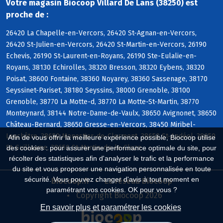
Votre magasin Biocoop Villard De Lans (38250) est
proche de :
26420 La Chapelle-en-Vercors, 26420 St-Agnan-en-Vercors,
26420 St-Julien-en-Vercors, 26420 St-Martin-en-Vercors, 26190
Echevis, 26190 St-Laurent-en-Royans, 26190 Ste-Eulalie-en-
Royans, 38130 Echirolles, 38320 Bresson, 38320 Eybens, 38320
Poisat, 38600 Fontaine, 38360 Noyarey, 38360 Sassenage, 38170
Seyssinet-Pariset, 38180 Seyssins, 38000 Grenoble, 38100
Grenoble, 38770 La Motte-d, 38770 La Motte-St-Martin, 38770
Monteynard, 38144 Notre-Dame-de-Vaulx, 38650 Avignonet, 38650
Château-Bernard, 38650 Gresse-en-Vercors, 38450 Miribel-
Lanchâtre, 38650 Monestier-de-Clermont, 38650 St-Andéol, 38650
Afin de vous offrir la meilleure expérience possible, Biocoop utilise
St-Guillaume, 38650 St-Martin-de-la-Cluze
des cookies : pour assurer une performance optimale du site, pour
récolter des statistiques afin d'analyser le trafic et la performance
du site et vous proposer une navigation personnalisée en toute
sécurité. Vous pouvez changer d'avis à tout moment en
Biocoop.fr
Le réseau Biocoop
paramétrant vos cookies. OK pour vous ?
Copyright Biocoop 2026
En savoir plus et paramétrer les cookies