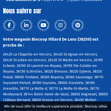
Nous suivre sur
Votre magasin Biocoop Villard De Lans (38250) est
proche de :
26420 La Chapelle-en-Vercors, 26420 St-Agnan-en-Vercors,
26420 St-Julien-en-Vercors, 26420 St-Martin-en-Vercors, 26190
Echevis, 26190 St-Laurent-en-Royans, 26190 Ste-Eulalie-en-
Royans, 38130 Echirolles, 38320 Bresson, 38320 Eybens, 38320
Poisat, 38600 Fontaine, 38360 Noyarey, 38360 Sassenage, 38170
Seyssinet-Pariset, 38180 Seyssins, 38000 Grenoble, 38100
Grenoble, 38770 La Motte-d, 38770 La Motte-St-Martin, 38770
Monteynard, 38144 Notre-Dame-de-Vaulx, 38650 Avignonet, 38650
Château-Bernard, 38650 Gresse-en-Vercors, 38450 Miribel-
Lanchâtre, 38650 Monestier-de-Clermont, 38650 St-Andéol, 38650
Afin de vous offrir la meilleure expérience possible, Biocoop utilise