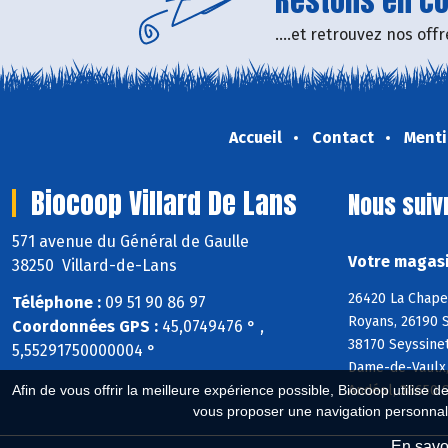
Restons en con
....et retrouvez nos of
Accueil
Contact
Menti
Biocoop Villard De Lans
Nous suiv
571 avenue du Général de Gaulle
Votre magasi
38250 Villard-de-Lans
26420 La Chapel
Téléphone :
09 51 90 86 97
Royans, 26190 S
Coordonnées GPS :
45,0749476 ° ,
38170 Seyssinet
5,55291750000004 °
Dame-de-Vaulx,
Afin de vous offrir la meilleure expérience possible, Biocoop utilise d
Andéol, 38650 S
vous proposer une navigation personnal
En savoi