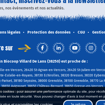
tact, inscrivez-vous à la newsletter
fres, nos événements et nos actualités.
ons légales
Protection des données
CGU
Gestio
re sur
n Biocoop Villard De Lans (38250) est proche de :
le-en-Vercors, 26420 St-Agnan-en-Vercors, 26420 St-Julien-en-Vercor
te-Eulalie-en-Royans, 38130 Echirolles, 38320 Bresson, 38320 Eybens
-Pariset, 38180 Seyssins, 38000 Grenoble, 38100 Grenoble, 38770 La 
 38650 Avignonet, 38650 Château-Bernard, 38650 Gresse-en-Vercors, 
es cookies : pour assurer une performance optimale du site, pour récolter
t-Guillaume, 38650 St-Martin-de-la-Cluze
isée en toute sécurité. Vous pouvez changer d'avis à tout moment en 
r plus et paramétrer les cookies
Je refuse
J