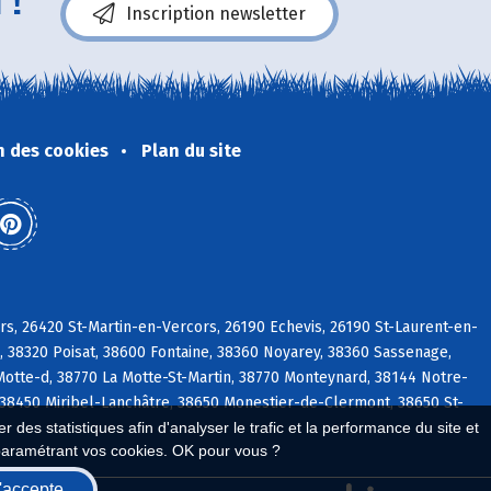
 !
Inscription newsletter
n des cookies
Plan du site
s, 26420 St-Martin-en-Vercors, 26190 Echevis, 26190 St-Laurent-en-
, 38320 Poisat, 38600 Fontaine, 38360 Noyarey, 38360 Sassenage,
Motte-d, 38770 La Motte-St-Martin, 38770 Monteynard, 38144 Notre-
38450 Miribel-Lanchâtre, 38650 Monestier-de-Clermont, 38650 St-
 des statistiques afin d'analyser le trafic et la performance du site et
paramétrant vos cookies. OK pour vous ?
'accepte