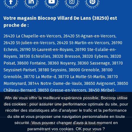
Votre magasin Biocoop Villard De Lans (38250) est
proche de :
26420 La Chapelle-en-Vercors, 26420 St-Agnan-en-Vercors,
26420 St-Julien-en-Vercors, 26420 St-Martin-en-Vercors, 26190
Echevis, 26190 St-Laurent-en-Royans, 26190 Ste-Eulalie-en-
Royans, 38130 Echirolles, 38320 Bresson, 38320 Eybens, 38320
Poisat, 38600 Fontaine, 38360 Noyarey, 38360 Sassenage, 38170
Seyssinet-Pariset, 38180 Seyssins, 38000 Grenoble, 38100
Grenoble, 38770 La Motte-d, 38770 La Motte-St-Martin, 38770
Monteynard, 38144 Notre-Dame-de-Vaulx, 38650 Avignonet, 38650
Château-Bernard, 38650 Gresse-en-Vercors, 38450 Miribel-
Lanchâtre, 38650 Monestier-de-Clermont, 38650 St-Andéol, 38650
Afin de vous offrir la meilleure expérience possible, Biocoop utilise
St-Guillaume, 38650 St-Martin-de-la-Cluze
des cookies : pour assurer une performance optimale du site, pour
récolter des statistiques afin d'analyser le trafic et la performance
du site et vous proposer une navigation personnalisée en toute
sécurité. Vous pouvez changer d'avis à tout moment en
Biocoop.fr
Le réseau Biocoop
paramétrant vos cookies. OK pour vous ?