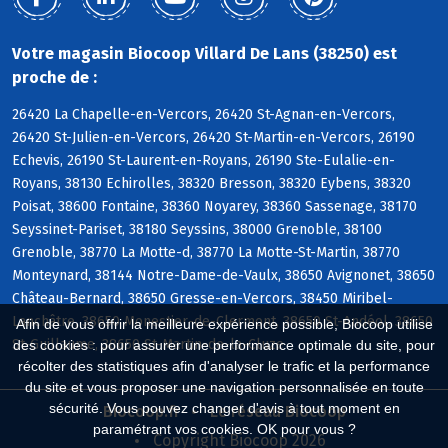
Votre magasin Biocoop Villard De Lans (38250) est
proche de :
26420 La Chapelle-en-Vercors, 26420 St-Agnan-en-Vercors,
26420 St-Julien-en-Vercors, 26420 St-Martin-en-Vercors, 26190
Echevis, 26190 St-Laurent-en-Royans, 26190 Ste-Eulalie-en-
Royans, 38130 Echirolles, 38320 Bresson, 38320 Eybens, 38320
Poisat, 38600 Fontaine, 38360 Noyarey, 38360 Sassenage, 38170
Seyssinet-Pariset, 38180 Seyssins, 38000 Grenoble, 38100
Grenoble, 38770 La Motte-d, 38770 La Motte-St-Martin, 38770
Monteynard, 38144 Notre-Dame-de-Vaulx, 38650 Avignonet, 38650
Château-Bernard, 38650 Gresse-en-Vercors, 38450 Miribel-
Lanchâtre, 38650 Monestier-de-Clermont, 38650 St-Andéol, 38650
Afin de vous offrir la meilleure expérience possible, Biocoop utilise
St-Guillaume, 38650 St-Martin-de-la-Cluze
des cookies : pour assurer une performance optimale du site, pour
récolter des statistiques afin d'analyser le trafic et la performance
du site et vous proposer une navigation personnalisée en toute
sécurité. Vous pouvez changer d'avis à tout moment en
Biocoop.fr
Le réseau Biocoop
paramétrant vos cookies. OK pour vous ?
Copyright Biocoop 2026