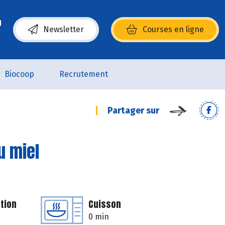
Newsletter
Courses en ligne
(s’ouvre dans une nouvelle fenêtre)
Biocoop
Recrutement
Partager sur
u miel
tion
Cuisson
0 min