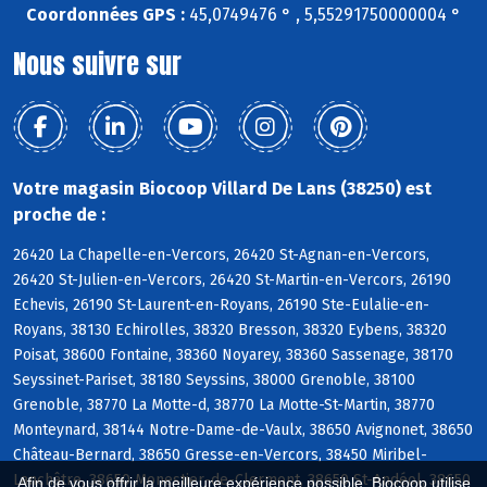
Coordonnées GPS :
45,0749476 ° , 5,55291750000004 °
Nous suivre sur
Votre magasin Biocoop Villard De Lans (38250) est
proche de :
26420 La Chapelle-en-Vercors, 26420 St-Agnan-en-Vercors,
26420 St-Julien-en-Vercors, 26420 St-Martin-en-Vercors, 26190
Echevis, 26190 St-Laurent-en-Royans, 26190 Ste-Eulalie-en-
Royans, 38130 Echirolles, 38320 Bresson, 38320 Eybens, 38320
Poisat, 38600 Fontaine, 38360 Noyarey, 38360 Sassenage, 38170
Seyssinet-Pariset, 38180 Seyssins, 38000 Grenoble, 38100
Grenoble, 38770 La Motte-d, 38770 La Motte-St-Martin, 38770
Monteynard, 38144 Notre-Dame-de-Vaulx, 38650 Avignonet, 38650
Château-Bernard, 38650 Gresse-en-Vercors, 38450 Miribel-
Lanchâtre, 38650 Monestier-de-Clermont, 38650 St-Andéol, 38650
Afin de vous offrir la meilleure expérience possible, Biocoop utilise