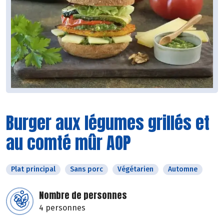
Burger aux légumes grillés et
au comté mûr AOP
Plat principal
Sans porc
Végétarien
Automne
Nombre de personnes
4 personnes