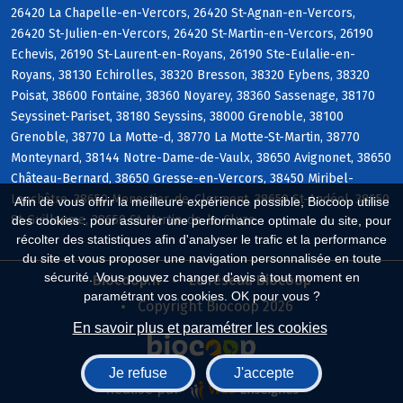
26420 La Chapelle-en-Vercors, 26420 St-Agnan-en-Vercors,
26420 St-Julien-en-Vercors, 26420 St-Martin-en-Vercors, 26190
Echevis, 26190 St-Laurent-en-Royans, 26190 Ste-Eulalie-en-
Royans, 38130 Echirolles, 38320 Bresson, 38320 Eybens, 38320
Poisat, 38600 Fontaine, 38360 Noyarey, 38360 Sassenage, 38170
Seyssinet-Pariset, 38180 Seyssins, 38000 Grenoble, 38100
Grenoble, 38770 La Motte-d, 38770 La Motte-St-Martin, 38770
Monteynard, 38144 Notre-Dame-de-Vaulx, 38650 Avignonet, 38650
Château-Bernard, 38650 Gresse-en-Vercors, 38450 Miribel-
Lanchâtre, 38650 Monestier-de-Clermont, 38650 St-Andéol, 38650
Afin de vous offrir la meilleure expérience possible, Biocoop utilise
St-Guillaume, 38650 St-Martin-de-la-Cluze
des cookies : pour assurer une performance optimale du site, pour
récolter des statistiques afin d'analyser le trafic et la performance
du site et vous proposer une navigation personnalisée en toute
sécurité. Vous pouvez changer d'avis à tout moment en
Biocoop.fr
Le réseau Biocoop
paramétrant vos cookies. OK pour vous ?
Copyright Biocoop 2026
En savoir plus et paramétrer les cookies
Je refuse
J'accepte
Réalisé par