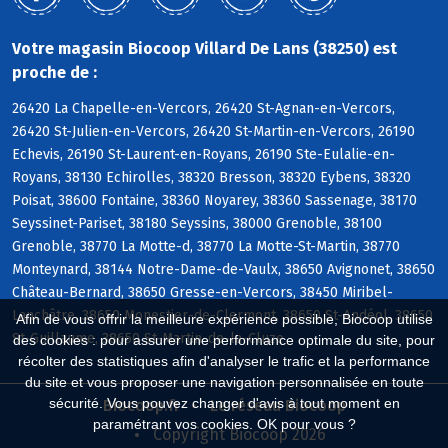
Votre magasin Biocoop Villard De Lans (38250) est
proche de :
26420 La Chapelle-en-Vercors, 26420 St-Agnan-en-Vercors,
26420 St-Julien-en-Vercors, 26420 St-Martin-en-Vercors, 26190
Echevis, 26190 St-Laurent-en-Royans, 26190 Ste-Eulalie-en-
Royans, 38130 Echirolles, 38320 Bresson, 38320 Eybens, 38320
Poisat, 38600 Fontaine, 38360 Noyarey, 38360 Sassenage, 38170
Seyssinet-Pariset, 38180 Seyssins, 38000 Grenoble, 38100
Grenoble, 38770 La Motte-d, 38770 La Motte-St-Martin, 38770
Monteynard, 38144 Notre-Dame-de-Vaulx, 38650 Avignonet, 38650
Château-Bernard, 38650 Gresse-en-Vercors, 38450 Miribel-
Lanchâtre, 38650 Monestier-de-Clermont, 38650 St-Andéol, 38650
Afin de vous offrir la meilleure expérience possible, Biocoop utilise
St-Guillaume, 38650 St-Martin-de-la-Cluze
des cookies : pour assurer une performance optimale du site, pour
récolter des statistiques afin d'analyser le trafic et la performance
du site et vous proposer une navigation personnalisée en toute
sécurité. Vous pouvez changer d'avis à tout moment en
Biocoop.fr
Le réseau Biocoop
paramétrant vos cookies. OK pour vous ?
Copyright Biocoop 2026