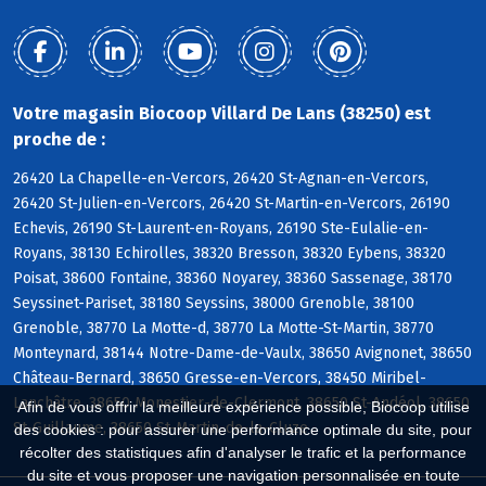
Votre magasin Biocoop Villard De Lans (38250) est
proche de :
26420 La Chapelle-en-Vercors, 26420 St-Agnan-en-Vercors,
26420 St-Julien-en-Vercors, 26420 St-Martin-en-Vercors, 26190
Echevis, 26190 St-Laurent-en-Royans, 26190 Ste-Eulalie-en-
Royans, 38130 Echirolles, 38320 Bresson, 38320 Eybens, 38320
Poisat, 38600 Fontaine, 38360 Noyarey, 38360 Sassenage, 38170
Seyssinet-Pariset, 38180 Seyssins, 38000 Grenoble, 38100
Grenoble, 38770 La Motte-d, 38770 La Motte-St-Martin, 38770
Monteynard, 38144 Notre-Dame-de-Vaulx, 38650 Avignonet, 38650
Château-Bernard, 38650 Gresse-en-Vercors, 38450 Miribel-
Lanchâtre, 38650 Monestier-de-Clermont, 38650 St-Andéol, 38650
Afin de vous offrir la meilleure expérience possible, Biocoop utilise
St-Guillaume, 38650 St-Martin-de-la-Cluze
des cookies : pour assurer une performance optimale du site, pour
récolter des statistiques afin d'analyser le trafic et la performance
du site et vous proposer une navigation personnalisée en toute