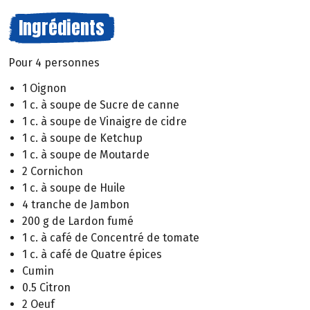
Ingrédients
Pour 4 personnes
1 Oignon
1 c. à soupe de Sucre de canne
1 c. à soupe de Vinaigre de cidre
1 c. à soupe de Ketchup
1 c. à soupe de Moutarde
2 Cornichon
1 c. à soupe de Huile
4 tranche de Jambon
200 g de Lardon fumé
1 c. à café de Concentré de tomate
1 c. à café de Quatre épices
Cumin
0.5 Citron
2 Oeuf