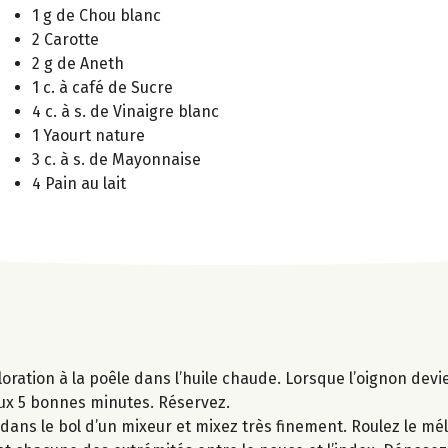
1 g de Chou blanc
2 Carotte
2 g de Aneth
1 c. à café de Sucre
4 c. à s. de Vinaigre blanc
1 Yaourt nature
3 c. à s. de Mayonnaise
4 Pain au lait
loration à la poêle dans l’huile chaude. Lorsque l’oignon devi
doux 5 bonnes minutes. Réservez.
 dans le bol d’un mixeur et mixez très finement. Roulez le m