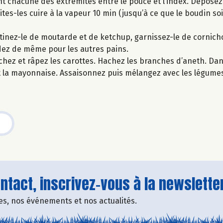
ant chacune des extrémités entre le pouce et l’index. Déposez
tes-les cuire à la vapeur 10 min (jusqu’à ce que le boudin so
rtinez-le de moutarde et de ketchup, garnissez-le de cornich
ez de même pour les autres pains.
chez et râpez les carottes. Hachez les branches d’aneth. Dan
et la mayonnaise. Assaisonnez puis mélangez avec les légumes
tact, inscrivez-vous à la newsletter
fres, nos événements et nos actualités.