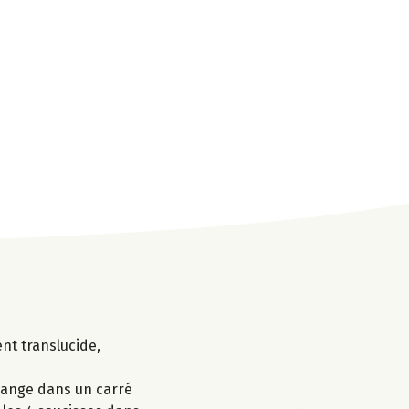
ent translucide,
élange dans un carré