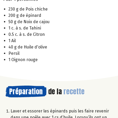
230 g de Pois chiche
200 g de épinard
50 g de Noix de cajou
1 c. à s. de Tahini
0.5 c. à s. de Citron
1 Ail
40 g de Huile d'olive
Persil
1 Oignon rouge
Préparation
de la
recette
Laver et essorer les épinards puis les faire revenir
dans une poêle avec 1 cs d’huile. Lorsqu’ils ont un