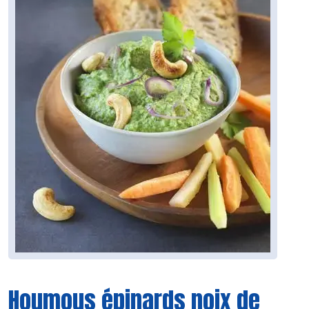
Houmous épinards noix de