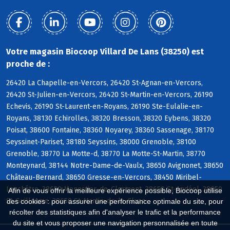
Votre magasin Biocoop Villard De Lans (38250) est
proche de :
26420 La Chapelle-en-Vercors, 26420 St-Agnan-en-Vercors,
26420 St-Julien-en-Vercors, 26420 St-Martin-en-Vercors, 26190
Echevis, 26190 St-Laurent-en-Royans, 26190 Ste-Eulalie-en-
Royans, 38130 Echirolles, 38320 Bresson, 38320 Eybens, 38320
Poisat, 38600 Fontaine, 38360 Noyarey, 38360 Sassenage, 38170
Seyssinet-Pariset, 38180 Seyssins, 38000 Grenoble, 38100
Grenoble, 38770 La Motte-d, 38770 La Motte-St-Martin, 38770
Monteynard, 38144 Notre-Dame-de-Vaulx, 38650 Avignonet, 38650
Château-Bernard, 38650 Gresse-en-Vercors, 38450 Miribel-
Lanchâtre, 38650 Monestier-de-Clermont, 38650 St-Andéol, 38650
Afin de vous offrir la meilleure expérience possible, Biocoop utilise
St-Guillaume, 38650 St-Martin-de-la-Cluze
des cookies : pour assurer une performance optimale du site, pour
récolter des statistiques afin d'analyser le trafic et la performance
du site et vous proposer une navigation personnalisée en toute