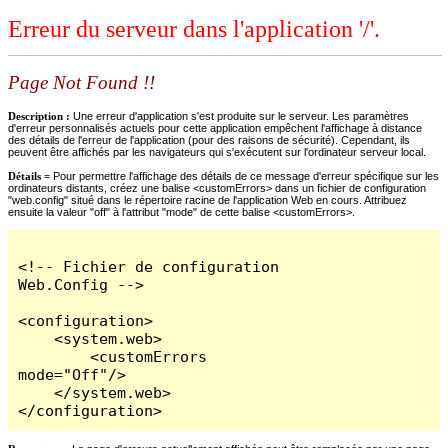
Erreur du serveur dans l'application '/'.
Page Not Found !!
Description :
Une erreur d'application s'est produite sur le serveur. Les paramètres
d'erreur personnalisés actuels pour cette application empêchent l'affichage à distance
des détails de l'erreur de l'application (pour des raisons de sécurité). Cependant, ils
peuvent être affichés par les navigateurs qui s'exécutent sur l'ordinateur serveur local.
Détails =
Pour permettre l'affichage des détails de ce message d'erreur spécifique sur les
ordinateurs distants, créez une balise <customErrors> dans un fichier de configuration
"web.config" situé dans le répertoire racine de l'application Web en cours. Attribuez
ensuite la valeur "off" à l'attribut "mode" de cette balise <customErrors>.
<!-- Fichier de configuration 
Web.Config -->

<configuration>

    <system.web>

        <customErrors 
mode="Off"/>

    </system.web>

</configuration>