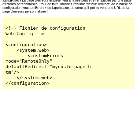
Remarques :
La page d'erreurs actuellement affichée peut être remplacée par une page
d'erreurs personnalisée. Pour ce faire, modifiez l'attribut "defaultRedirect" de la balise de
configuration <customErrors> de l'application, de sorte qu'il pointe vers une URL de la
page d'erreurs personnalisée !
<!-- Fichier de configuration 
Web.Config -->

<configuration>

    <system.web>

        <customErrors 
mode="RemoteOnly" 
defaultRedirect="mycustompage.h
tm"/>

    </system.web>

</configuration>