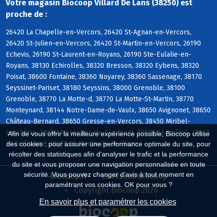
Votre magasin Biocoop Villard De Lans (38250) est
proche de :
26420 La Chapelle-en-Vercors, 26420 St-Agnan-en-Vercors,
26420 St-Julien-en-Vercors, 26420 St-Martin-en-Vercors, 26190
Echevis, 26190 St-Laurent-en-Royans, 26190 Ste-Eulalie-en-
Royans, 38130 Echirolles, 38320 Bresson, 38320 Eybens, 38320
Poisat, 38600 Fontaine, 38360 Noyarey, 38360 Sassenage, 38170
Seyssinet-Pariset, 38180 Seyssins, 38000 Grenoble, 38100
Grenoble, 38770 La Motte-d, 38770 La Motte-St-Martin, 38770
Monteynard, 38144 Notre-Dame-de-Vaulx, 38650 Avignonet, 38650
Château-Bernard, 38650 Gresse-en-Vercors, 38450 Miribel-
Lanchâtre, 38650 Monestier-de-Clermont, 38650 St-Andéol, 38650
Afin de vous offrir la meilleure expérience possible, Biocoop utilise
St-Guillaume, 38650 St-Martin-de-la-Cluze
des cookies : pour assurer une performance optimale du site, pour
récolter des statistiques afin d'analyser le trafic et la performance
du site et vous proposer une navigation personnalisée en toute
sécurité. Vous pouvez changer d'avis à tout moment en
Biocoop.fr
Le réseau Biocoop
paramétrant vos cookies. OK pour vous ?
Copyright Biocoop 2026
En savoir plus et paramétrer les cookies