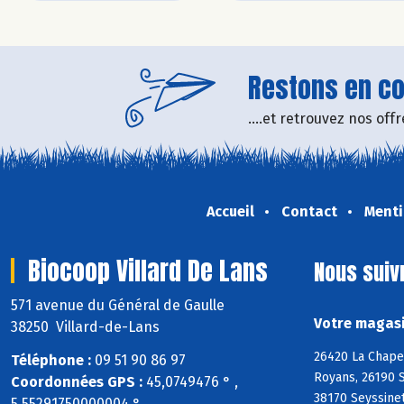
Restons en con
....et retrouvez nos of
Accueil
Contact
Menti
Biocoop Villard De Lans
Nous suiv
571 avenue du Général de Gaulle
Votre magasi
38250 Villard-de-Lans
26420 La Chapel
Téléphone :
09 51 90 86 97
Royans, 26190 S
Coordonnées GPS :
45,0749476 ° ,
38170 Seyssinet
5,55291750000004 °