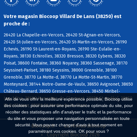
Votre magasin Biocoop Villard De Lans (38250) est
proche de :
26420 La Chapelle-en-Vercors, 26420 St-Agnan-en-Vercors,
26420 St-Julien-en-Vercors, 26420 St-Martin-en-Vercors, 26190
Echevis, 26190 St-Laurent-en-Royans, 26190 Ste-Eulalie-en-
Royans, 38130 Echirolles, 38320 Bresson, 38320 Eybens, 38320
Poisat, 38600 Fontaine, 38360 Noyarey, 38360 Sassenage, 38170
Seyssinet-Pariset, 38180 Seyssins, 38000 Grenoble, 38100
Grenoble, 38770 La Motte-d, 38770 La Motte-St-Martin, 38770
Monteynard, 38144 Notre-Dame-de-Vaulx, 38650 Avignonet, 38650
Château-Bernard, 38650 Gresse-en-Vercors, 38450 Miribel-
Lanchâtre, 38650 Monestier-de-Clermont, 38650 St-Andéol, 38650
Afin de vous offrir la meilleure expérience possible, Biocoop utilise
St-Guillaume, 38650 St-Martin-de-la-Cluze
des cookies : pour assurer une performance optimale du site, pour
récolter des statistiques afin d'analyser le trafic et la performance
du site et vous proposer une navigation personnalisée en toute
sécurité. Vous pouvez changer d'avis à tout moment en
Biocoop.fr
Le réseau Biocoop
paramétrant vos cookies. OK pour vous ?
Copyright Biocoop 2026