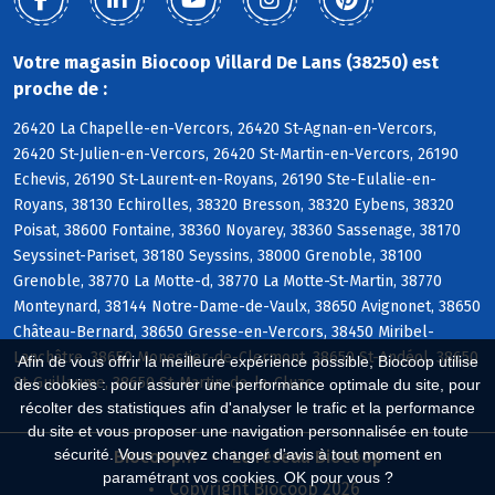
Votre magasin Biocoop Villard De Lans (38250) est
proche de :
26420 La Chapelle-en-Vercors, 26420 St-Agnan-en-Vercors,
26420 St-Julien-en-Vercors, 26420 St-Martin-en-Vercors, 26190
Echevis, 26190 St-Laurent-en-Royans, 26190 Ste-Eulalie-en-
Royans, 38130 Echirolles, 38320 Bresson, 38320 Eybens, 38320
Poisat, 38600 Fontaine, 38360 Noyarey, 38360 Sassenage, 38170
Seyssinet-Pariset, 38180 Seyssins, 38000 Grenoble, 38100
Grenoble, 38770 La Motte-d, 38770 La Motte-St-Martin, 38770
Monteynard, 38144 Notre-Dame-de-Vaulx, 38650 Avignonet, 38650
Château-Bernard, 38650 Gresse-en-Vercors, 38450 Miribel-
Lanchâtre, 38650 Monestier-de-Clermont, 38650 St-Andéol, 38650
Afin de vous offrir la meilleure expérience possible, Biocoop utilise
St-Guillaume, 38650 St-Martin-de-la-Cluze
des cookies : pour assurer une performance optimale du site, pour
récolter des statistiques afin d'analyser le trafic et la performance
du site et vous proposer une navigation personnalisée en toute
sécurité. Vous pouvez changer d'avis à tout moment en
Biocoop.fr
Le réseau Biocoop
paramétrant vos cookies. OK pour vous ?
Copyright Biocoop 2026