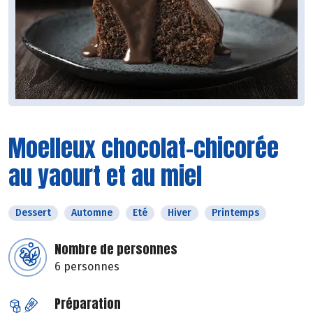
Moelleux chocolat-chicorée
au yaourt et au miel
Dessert
Automne
Eté
Hiver
Printemps
Nombre de personnes
6 personnes
Préparation