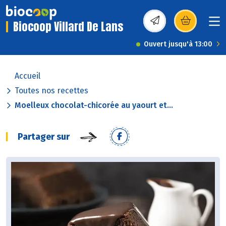
Biocoop Villard De Lans
(s’ouvre dans une nou
Ouvert jusqu'à 13:00
Accueil
Toutes nos recettes
Moelleux chocolat-chicorée au yaourt et...
Partager sur