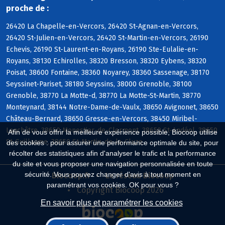
proche de :
26420 La Chapelle-en-Vercors, 26420 St-Agnan-en-Vercors,
26420 St-Julien-en-Vercors, 26420 St-Martin-en-Vercors, 26190
Echevis, 26190 St-Laurent-en-Royans, 26190 Ste-Eulalie-en-
Royans, 38130 Echirolles, 38320 Bresson, 38320 Eybens, 38320
Poisat, 38600 Fontaine, 38360 Noyarey, 38360 Sassenage, 38170
Seyssinet-Pariset, 38180 Seyssins, 38000 Grenoble, 38100
Grenoble, 38770 La Motte-d, 38770 La Motte-St-Martin, 38770
Monteynard, 38144 Notre-Dame-de-Vaulx, 38650 Avignonet, 38650
Château-Bernard, 38650 Gresse-en-Vercors, 38450 Miribel-
Lanchâtre, 38650 Monestier-de-Clermont, 38650 St-Andéol, 38650
Afin de vous offrir la meilleure expérience possible, Biocoop utilise
St-Guillaume, 38650 St-Martin-de-la-Cluze
des cookies : pour assurer une performance optimale du site, pour
récolter des statistiques afin d'analyser le trafic et la performance
du site et vous proposer une navigation personnalisée en toute
sécurité. Vous pouvez changer d'avis à tout moment en
Biocoop.fr
Le réseau Biocoop
paramétrant vos cookies. OK pour vous ?
Copyright Biocoop 2026
En savoir plus et paramétrer les cookies