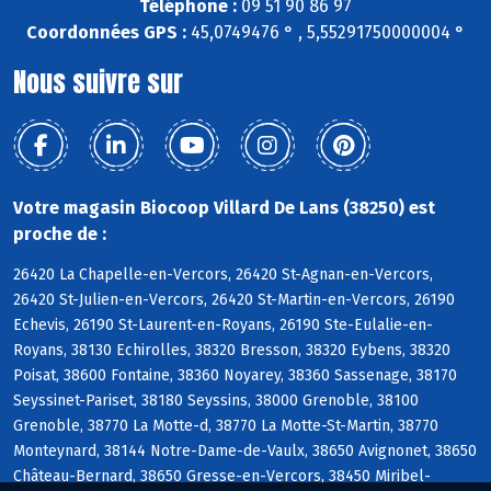
Téléphone :
09 51 90 86 97
Coordonnées GPS :
45,0749476 ° , 5,55291750000004 °
Nous suivre sur
Votre magasin Biocoop Villard De Lans (38250) est
proche de :
26420 La Chapelle-en-Vercors, 26420 St-Agnan-en-Vercors,
26420 St-Julien-en-Vercors, 26420 St-Martin-en-Vercors, 26190
Echevis, 26190 St-Laurent-en-Royans, 26190 Ste-Eulalie-en-
Royans, 38130 Echirolles, 38320 Bresson, 38320 Eybens, 38320
Poisat, 38600 Fontaine, 38360 Noyarey, 38360 Sassenage, 38170
Seyssinet-Pariset, 38180 Seyssins, 38000 Grenoble, 38100
Grenoble, 38770 La Motte-d, 38770 La Motte-St-Martin, 38770
Monteynard, 38144 Notre-Dame-de-Vaulx, 38650 Avignonet, 38650
Château-Bernard, 38650 Gresse-en-Vercors, 38450 Miribel-