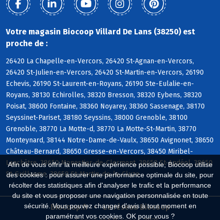
Votre magasin Biocoop Villard De Lans (38250) est
proche de :
26420 La Chapelle-en-Vercors, 26420 St-Agnan-en-Vercors,
26420 St-Julien-en-Vercors, 26420 St-Martin-en-Vercors, 26190
Echevis, 26190 St-Laurent-en-Royans, 26190 Ste-Eulalie-en-
Royans, 38130 Echirolles, 38320 Bresson, 38320 Eybens, 38320
Poisat, 38600 Fontaine, 38360 Noyarey, 38360 Sassenage, 38170
Seyssinet-Pariset, 38180 Seyssins, 38000 Grenoble, 38100
Grenoble, 38770 La Motte-d, 38770 La Motte-St-Martin, 38770
Monteynard, 38144 Notre-Dame-de-Vaulx, 38650 Avignonet, 38650
Château-Bernard, 38650 Gresse-en-Vercors, 38450 Miribel-
Lanchâtre, 38650 Monestier-de-Clermont, 38650 St-Andéol, 38650
Afin de vous offrir la meilleure expérience possible, Biocoop utilise
St-Guillaume, 38650 St-Martin-de-la-Cluze
des cookies : pour assurer une performance optimale du site, pour
récolter des statistiques afin d'analyser le trafic et la performance
du site et vous proposer une navigation personnalisée en toute
sécurité. Vous pouvez changer d'avis à tout moment en
Biocoop.fr
Le réseau Biocoop
paramétrant vos cookies. OK pour vous ?