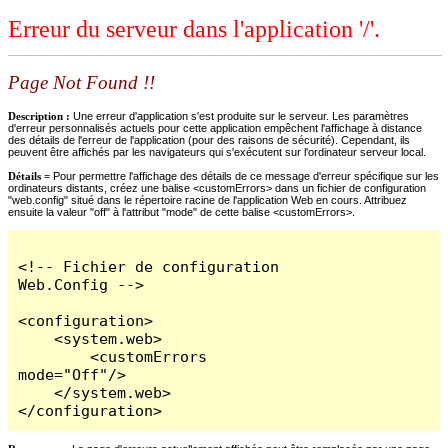
Erreur du serveur dans l'application '/'.
Page Not Found !!
Description :
Une erreur d'application s'est produite sur le serveur. Les paramètres
d'erreur personnalisés actuels pour cette application empêchent l'affichage à distance
des détails de l'erreur de l'application (pour des raisons de sécurité). Cependant, ils
peuvent être affichés par les navigateurs qui s'exécutent sur l'ordinateur serveur local.
Détails =
Pour permettre l'affichage des détails de ce message d'erreur spécifique sur les
ordinateurs distants, créez une balise <customErrors> dans un fichier de configuration
"web.config" situé dans le répertoire racine de l'application Web en cours. Attribuez
ensuite la valeur "off" à l'attribut "mode" de cette balise <customErrors>.
<!-- Fichier de configuration 
Web.Config -->

<configuration>

    <system.web>

        <customErrors 
mode="Off"/>

    </system.web>

</configuration>