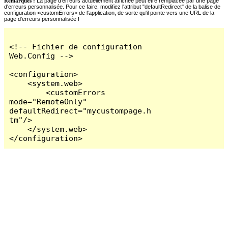
Remarques :
La page d'erreurs actuellement affichée peut être remplacée par une page
d'erreurs personnalisée. Pour ce faire, modifiez l'attribut "defaultRedirect" de la balise de
configuration <customErrors> de l'application, de sorte qu'il pointe vers une URL de la
page d'erreurs personnalisée !
<!-- Fichier de configuration 
Web.Config -->

<configuration>

    <system.web>

        <customErrors 
mode="RemoteOnly" 
defaultRedirect="mycustompage.h
tm"/>

    </system.web>

</configuration>