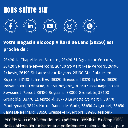
Nous suivre sur
Votre magasin Biocoop Villard De Lans (38250) est
proche de :
26420 La Chapelle-en-Vercors, 26420 St-Agnan-en-Vercors,
26420 St-Julien-en-Vercors, 26420 St-Martin-en-Vercors, 26190
Echevis, 26190 St-Laurent-en-Royans, 26190 Ste-Eulalie-en-
Royans, 38130 Echirolles, 38320 Bresson, 38320 Eybens, 38320
Poisat, 38600 Fontaine, 38360 Noyarey, 38360 Sassenage, 38170
Seyssinet-Pariset, 38180 Seyssins, 38000 Grenoble, 38100
Grenoble, 38770 La Motte-d, 38770 La Motte-St-Martin, 38770
Monteynard, 38144 Notre-Dame-de-Vaulx, 38650 Avignonet, 38650
Château-Bernard, 38650 Gresse-en-Vercors, 38450 Miribel-
Lanchâtre, 38650 Monestier-de-Clermont, 38650 St-Andéol, 38650
Afin de vous offrir la meilleure expérience possible, Biocoop utilise
St-Guillaume, 38650 St-Martin-de-la-Cluze
des cookies : pour assurer une performance optimale du site, pour