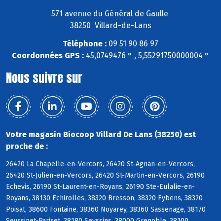
571 avenue du Général de Gaulle
38250 Villard-de-Lans
Téléphone :
09 51 90 86 97
Coordonnées GPS :
45,0749476 ° , 5,55291750000004 °
Nous suivre sur
Votre magasin Biocoop Villard De Lans (38250) est
proche de :
26420 La Chapelle-en-Vercors, 26420 St-Agnan-en-Vercors,
26420 St-Julien-en-Vercors, 26420 St-Martin-en-Vercors, 26190
Echevis, 26190 St-Laurent-en-Royans, 26190 Ste-Eulalie-en-
Royans, 38130 Echirolles, 38320 Bresson, 38320 Eybens, 38320
Poisat, 38600 Fontaine, 38360 Noyarey, 38360 Sassenage, 38170
Seyssinet-Pariset, 38180 Seyssins, 38000 Grenoble, 38100