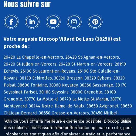
Nous suivre sur
Votre magasin Biocoop Villard De Lans (38250) est
proche de :
26420 La Chapelle-en-Vercors, 26420 St-Agnan-en-Vercors,
26420 St-Julien-en-Vercors, 26420 St-Martin-en-Vercors, 26190
Echevis, 26190 St-Laurent-en-Royans, 26190 Ste-Eulalie-en-
Royans, 38130 Echirolles, 38320 Bresson, 38320 Eybens, 38320
Poisat, 38600 Fontaine, 38360 Noyarey, 38360 Sassenage, 38170
Seyssinet-Pariset, 38180 Seyssins, 38000 Grenoble, 38100
Grenoble, 38770 La Motte-d, 38770 La Motte-St-Martin, 38770
Monteynard, 38144 Notre-Dame-de-Vaulx, 38650 Avignonet, 38650
Château-Bernard, 38650 Gresse-en-Vercors, 38450 Miribel-
Lanchâtre, 38650 Monestier-de-Clermont, 38650 St-Andéol, 38650
Afin de vous offrir la meilleure expérience possible, Biocoop utilise
St-Guillaume, 38650 St-Martin-de-la-Cluze
des cookies : pour assurer une performance optimale du site, pour
récolter des statistiques afin d'analyser le trafic et la performance