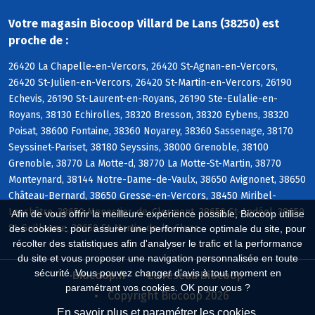
Votre magasin Biocoop Villard De Lans (38250) est
proche de :
26420 La Chapelle-en-Vercors, 26420 St-Agnan-en-Vercors,
26420 St-Julien-en-Vercors, 26420 St-Martin-en-Vercors, 26190
Echevis, 26190 St-Laurent-en-Royans, 26190 Ste-Eulalie-en-
Royans, 38130 Echirolles, 38320 Bresson, 38320 Eybens, 38320
Poisat, 38600 Fontaine, 38360 Noyarey, 38360 Sassenage, 38170
Seyssinet-Pariset, 38180 Seyssins, 38000 Grenoble, 38100
Grenoble, 38770 La Motte-d, 38770 La Motte-St-Martin, 38770
Monteynard, 38144 Notre-Dame-de-Vaulx, 38650 Avignonet, 38650
Château-Bernard, 38650 Gresse-en-Vercors, 38450 Miribel-
Lanchâtre, 38650 Monestier-de-Clermont, 38650 St-Andéol, 38650
Afin de vous offrir la meilleure expérience possible, Biocoop utilise
St-Guillaume, 38650 St-Martin-de-la-Cluze
des cookies : pour assurer une performance optimale du site, pour
récolter des statistiques afin d'analyser le trafic et la performance
du site et vous proposer une navigation personnalisée en toute
sécurité. Vous pouvez changer d'avis à tout moment en
Biocoop.fr
Le réseau Biocoop
paramétrant vos cookies. OK pour vous ?
Copyright Biocoop 2026
En savoir plus et paramétrer les cookies