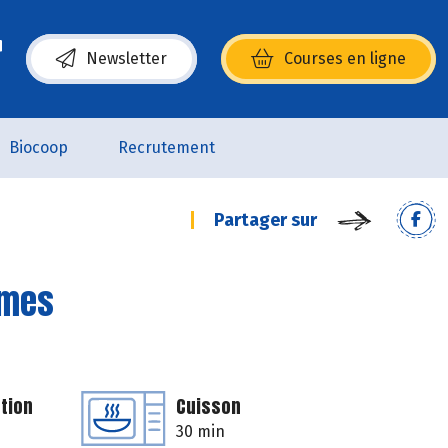
Newsletter
Courses en ligne
(s’ouvre dans une nouvelle fenêtre)
Biocoop
Recrutement
Partager sur
mmes
tion
Cuisson
30 min