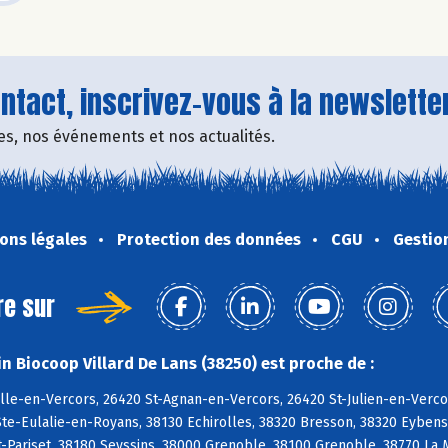
tact, inscrivez-vous à la newsletter
fres, nos événements et nos actualités.
ons légales
Protection des données
CGU
Gestio
re sur
n Biocoop Villard De Lans (38250) est proche de :
le-en-Vercors, 26420 St-Agnan-en-Vercors, 26420 St-Julien-en-Vercor
te-Eulalie-en-Royans, 38130 Echirolles, 38320 Bresson, 38320 Eybens
-Pariset, 38180 Seyssins, 38000 Grenoble, 38100 Grenoble, 38770 La 