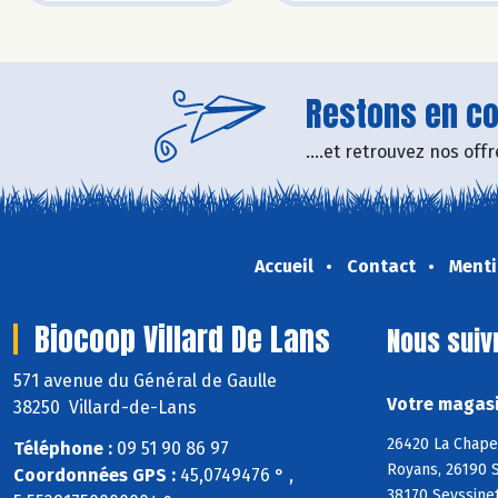
Restons en con
....et retrouvez nos of
Accueil
Contact
Menti
Biocoop Villard De Lans
Nous suiv
571 avenue du Général de Gaulle
Votre magasi
38250 Villard-de-Lans
26420 La Chapel
Téléphone :
09 51 90 86 97
Royans, 26190 S
Coordonnées GPS :
45,0749476 ° ,
38170 Seyssinet