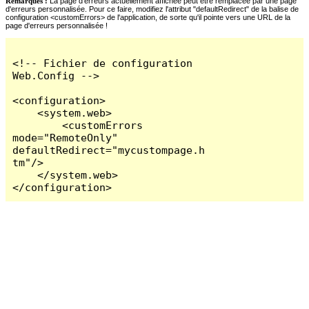
Remarques :
La page d'erreurs actuellement affichée peut être remplacée par une page
d'erreurs personnalisée. Pour ce faire, modifiez l'attribut "defaultRedirect" de la balise de
configuration <customErrors> de l'application, de sorte qu'il pointe vers une URL de la
page d'erreurs personnalisée !
<!-- Fichier de configuration 
Web.Config -->

<configuration>

    <system.web>

        <customErrors 
mode="RemoteOnly" 
defaultRedirect="mycustompage.h
tm"/>

    </system.web>

</configuration>