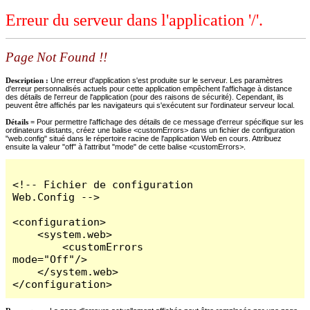
Erreur du serveur dans l'application '/'.
Page Not Found !!
Description :
Une erreur d'application s'est produite sur le serveur. Les paramètres
d'erreur personnalisés actuels pour cette application empêchent l'affichage à distance
des détails de l'erreur de l'application (pour des raisons de sécurité). Cependant, ils
peuvent être affichés par les navigateurs qui s'exécutent sur l'ordinateur serveur local.
Détails =
Pour permettre l'affichage des détails de ce message d'erreur spécifique sur les
ordinateurs distants, créez une balise <customErrors> dans un fichier de configuration
"web.config" situé dans le répertoire racine de l'application Web en cours. Attribuez
ensuite la valeur "off" à l'attribut "mode" de cette balise <customErrors>.
<!-- Fichier de configuration 
Web.Config -->

<configuration>

    <system.web>

        <customErrors 
mode="Off"/>

    </system.web>

</configuration>