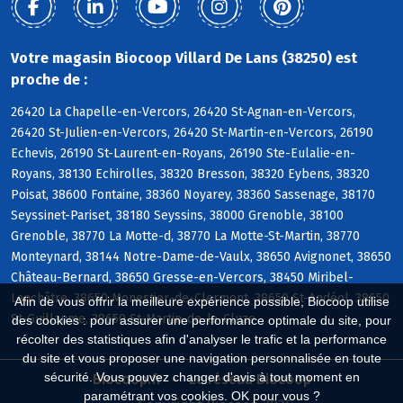
Votre magasin Biocoop Villard De Lans (38250) est
proche de :
26420 La Chapelle-en-Vercors, 26420 St-Agnan-en-Vercors,
26420 St-Julien-en-Vercors, 26420 St-Martin-en-Vercors, 26190
Echevis, 26190 St-Laurent-en-Royans, 26190 Ste-Eulalie-en-
Royans, 38130 Echirolles, 38320 Bresson, 38320 Eybens, 38320
Poisat, 38600 Fontaine, 38360 Noyarey, 38360 Sassenage, 38170
Seyssinet-Pariset, 38180 Seyssins, 38000 Grenoble, 38100
Grenoble, 38770 La Motte-d, 38770 La Motte-St-Martin, 38770
Monteynard, 38144 Notre-Dame-de-Vaulx, 38650 Avignonet, 38650
Château-Bernard, 38650 Gresse-en-Vercors, 38450 Miribel-
Lanchâtre, 38650 Monestier-de-Clermont, 38650 St-Andéol, 38650
Afin de vous offrir la meilleure expérience possible, Biocoop utilise
St-Guillaume, 38650 St-Martin-de-la-Cluze
des cookies : pour assurer une performance optimale du site, pour
récolter des statistiques afin d'analyser le trafic et la performance
du site et vous proposer une navigation personnalisée en toute
sécurité. Vous pouvez changer d'avis à tout moment en
Biocoop.fr
Le réseau Biocoop
paramétrant vos cookies. OK pour vous ?