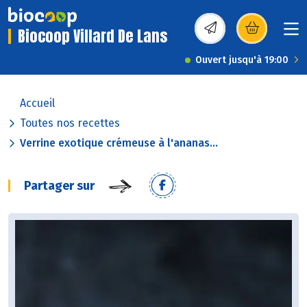
Biocoop Villard De Lans
(s’ouvre dans une nou
Ouvert jusqu'à 19:00
Accueil
Toutes nos recettes
Verrine exotique crémeuse à l'ananas...
Partager sur