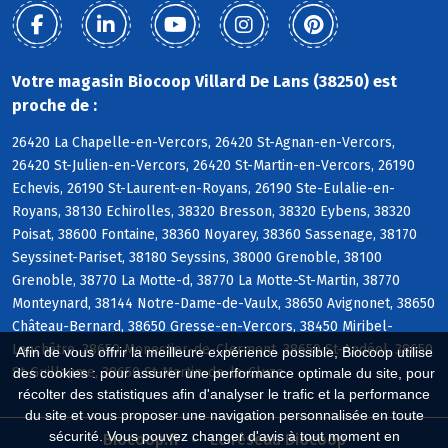
Votre magasin Biocoop Villard De Lans (38250) est
proche de :
26420 La Chapelle-en-Vercors, 26420 St-Agnan-en-Vercors,
26420 St-Julien-en-Vercors, 26420 St-Martin-en-Vercors, 26190
Echevis, 26190 St-Laurent-en-Royans, 26190 Ste-Eulalie-en-
Royans, 38130 Echirolles, 38320 Bresson, 38320 Eybens, 38320
Poisat, 38600 Fontaine, 38360 Noyarey, 38360 Sassenage, 38170
Seyssinet-Pariset, 38180 Seyssins, 38000 Grenoble, 38100
Grenoble, 38770 La Motte-d, 38770 La Motte-St-Martin, 38770
Monteynard, 38144 Notre-Dame-de-Vaulx, 38650 Avignonet, 38650
Château-Bernard, 38650 Gresse-en-Vercors, 38450 Miribel-
Lanchâtre, 38650 Monestier-de-Clermont, 38650 St-Andéol, 38650
Afin de vous offrir la meilleure expérience possible, Biocoop utilise
St-Guillaume, 38650 St-Martin-de-la-Cluze
des cookies : pour assurer une performance optimale du site, pour
récolter des statistiques afin d'analyser le trafic et la performance
du site et vous proposer une navigation personnalisée en toute
sécurité. Vous pouvez changer d'avis à tout moment en
Biocoop.fr
Le réseau Biocoop