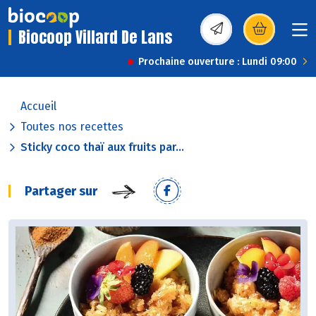
Biocoop Villard De Lans
(s’ouvre dans une nou
Prochaine ouverture : Lundi 09:00
Accueil
Toutes nos recettes
Sticky coco thaï aux fruits par...
Partager sur