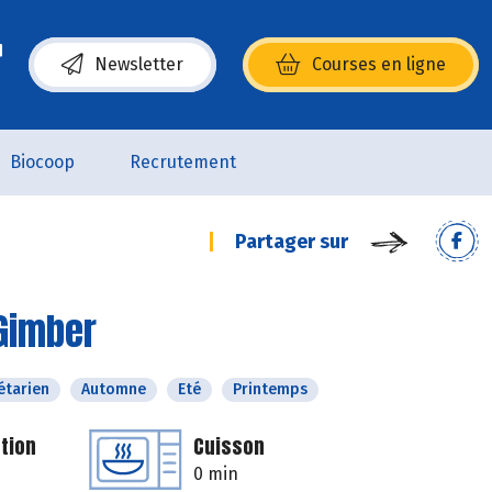
Newsletter
Courses en ligne
(s’ouvre dans une nouvelle fenêtre)
Biocoop
Recrutement
Partager sur
 Gimber
étarien
Automne
Eté
Printemps
tion
Cuisson
0 min