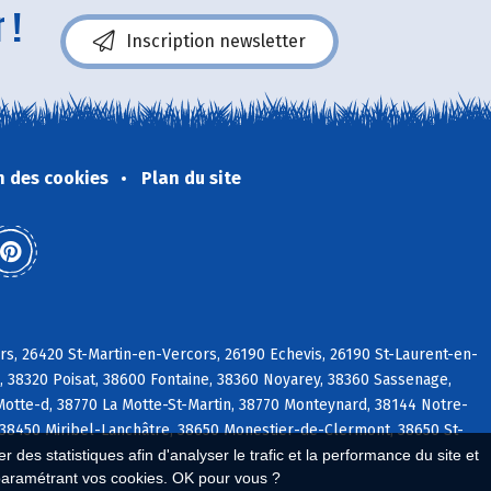
 !
Inscription newsletter
n des cookies
Plan du site
s, 26420 St-Martin-en-Vercors, 26190 Echevis, 26190 St-Laurent-en-
, 38320 Poisat, 38600 Fontaine, 38360 Noyarey, 38360 Sassenage,
Motte-d, 38770 La Motte-St-Martin, 38770 Monteynard, 38144 Notre-
38450 Miribel-Lanchâtre, 38650 Monestier-de-Clermont, 38650 St-
 des statistiques afin d'analyser le trafic et la performance du site et
paramétrant vos cookies. OK pour vous ?