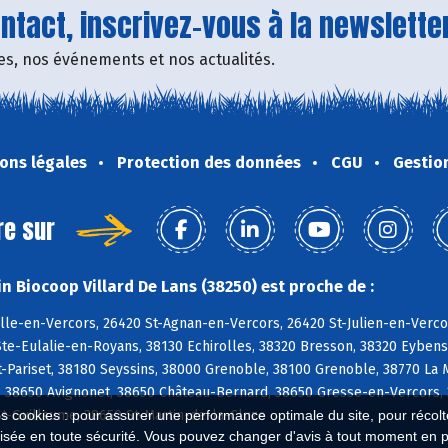
tact, inscrivez-vous à la newsletter
fres, nos événements et nos actualités.
ons légales
Protection des données
CGU
Gestio
re sur
n Biocoop Villard De Lans (38250) est proche de :
le-en-Vercors, 26420 St-Agnan-en-Vercors, 26420 St-Julien-en-Vercor
te-Eulalie-en-Royans, 38130 Echirolles, 38320 Bresson, 38320 Eybens
-Pariset, 38180 Seyssins, 38000 Grenoble, 38100 Grenoble, 38770 La 
 38650 Avignonet, 38650 Château-Bernard, 38650 Gresse-en-Vercors, 
t-Guillaume, 38650 St-Martin-de-la-Cluze
es cookies : pour assurer une performance optimale du site, pour récolter
isée en toute sécurité. Vous pouvez changer d'avis à tout moment en 