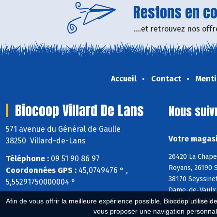
Restons en con
....et retrouvez nos of
Accueil
Contact
Menti
Biocoop Villard De Lans
Nous suiv
571 avenue du Général de Gaulle
Votre magasi
38250 Villard-de-Lans
26420 La Chapel
Téléphone :
09 51 90 86 97
Royans, 26190 S
Coordonnées GPS :
45,0749476 ° ,
38170 Seyssinet
5,55291750000004 °
Dame-de-Vaulx,
Andéol, 38650 S
Afin de vous offrir la meilleure expérience possible, Biocoop utilise d
vous proposer une navigation personnal