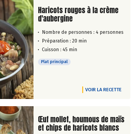
Lire la suite de la recette
Haricots rouges à la crème
d'aubergine
Nombre de personnes :
4 personnes
Préparation : 20 min
Cuisson : 45 min
Plat principal
VOIR LA RECETTE
Lire la suite de la recette
Œuf mollet, houmous de maïs
et chips de haricots blancs