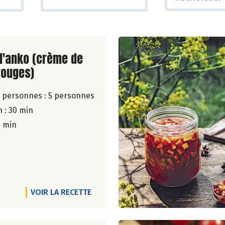
ite de la recette
l'anko (crème de
rouges)
 personnes :
5 personnes
 : 30 min
5 min
VOIR LA RECETTE