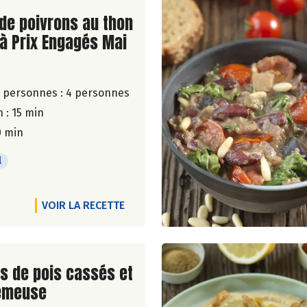
ite de la recette
de poivrons au thon
 à Prix Engagés Mai
 personnes :
4 personnes
 : 15 min
0 min
l
VOIR LA RECETTE
ite de la recette
s de pois cassés et
émeuse