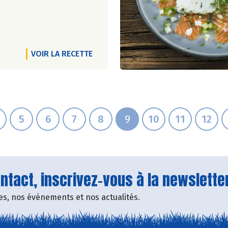
VOIR LA RECETTE
5
6
7
8
9
10
11
12
tact, inscrivez-vous à la newsletter
fres, nos événements et nos actualités.