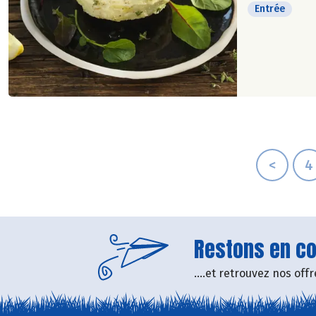
Entrée
<
4
Restons en con
....et retrouvez nos of