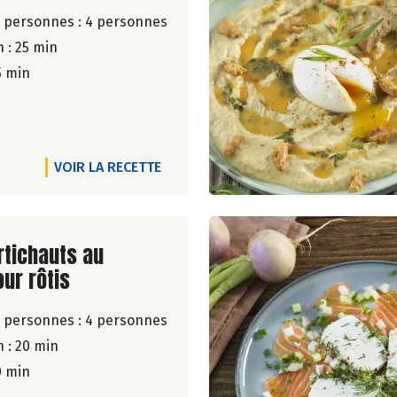
 personnes :
4 personnes
 : 25 min
5 min
VOIR LA RECETTE
ite de la recette
rtichauts au
ur rôtis
 personnes :
4 personnes
 : 20 min
0 min