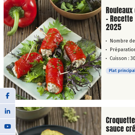
Lire la su
Rouleaux 
- Recette
2025
Nombre de
Préparation
Cuisson : 3
Plat principa
Lire la su
Croquette
sauce cr