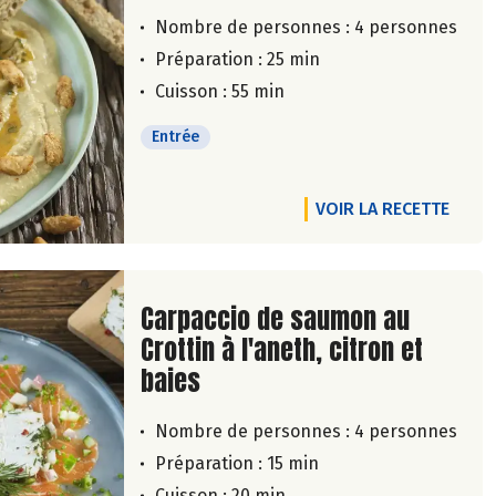
Nombre de personnes :
4 personnes
Préparation : 25 min
Cuisson : 55 min
Entrée
VOIR LA RECETTE
Lire la suite de la recette
Carpaccio de saumon au
Crottin à l'aneth, citron et
baies
Nombre de personnes :
4 personnes
Préparation : 15 min
Cuisson : 20 min