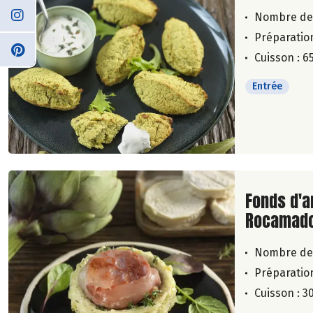
Nombre de
Préparation
Cuisson : 6
Entrée
Lire la su
Fonds d'a
Rocamado
Nombre de
Préparation
Cuisson : 3