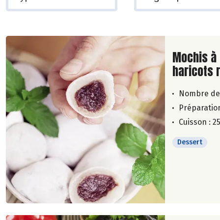
Lire la su
Mochis à 
haricots 
Nombre de
Préparation
Cuisson : 2
Dessert