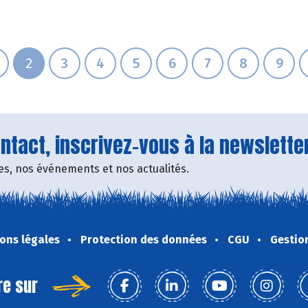
2
3
4
5
6
7
8
9
tact, inscrivez-vous à la newsletter
fres, nos événements et nos actualités.
ons légales
Protection des données
CGU
Gestio
re sur