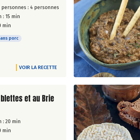
 personnes :
4 personnes
 : 15 min
0 min
Sans porc
VOIR LA RECETTE
ite de la recette
blettes et au Brie
 : 20 min
0 min