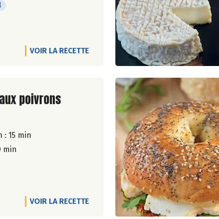
l
VOIR LA RECETTE
ite de la recette
 aux poivrons
 : 15 min
0 min
VOIR LA RECETTE