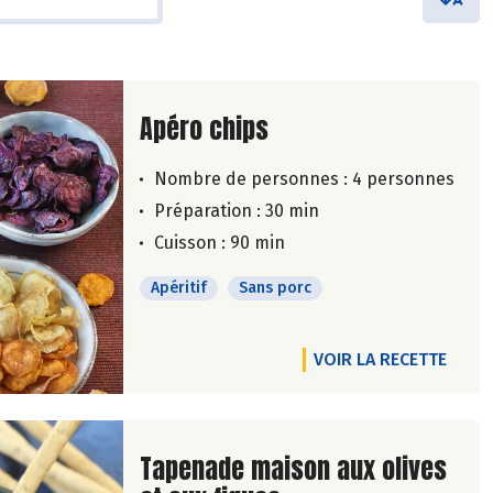
Lire la suite de la recette
Apéro chips
Nombre de personnes :
4 personnes
Préparation : 30 min
Cuisson : 90 min
Apéritif
Sans porc
VOIR LA RECETTE
Lire la suite de la recette
Tapenade maison aux olives