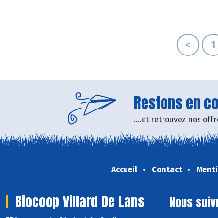
<
1
Restons en con
....et retrouvez nos of
Accueil
Contact
Menti
Biocoop Villard De Lans
Nous suiv