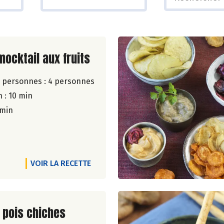
ite de la recette
mocktail aux fruits
 personnes :
4 personnes
 : 10 min
 min
VOIR LA RECETTE
ite de la recette
 pois chiches