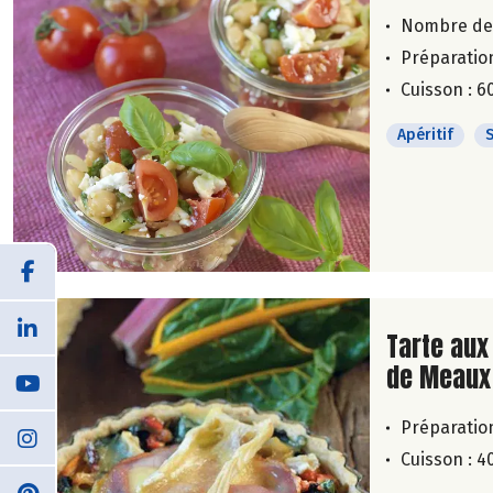
Nombre de
Préparation
Cuisson : 6
Apéritif
Lire la su
Tarte aux 
de Meaux
Préparation
Cuisson : 4