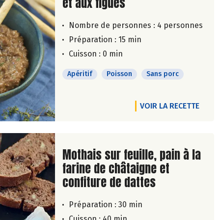
et aux figues
Nombre de personnes :
4 personnes
Préparation : 15 min
Cuisson : 0 min
Apéritif
Poisson
Sans porc
VOIR LA RECETTE
Lire la suite de la recette
Mothais sur feuille, pain à la
farine de châtaigne et
confiture de dattes
Préparation : 30 min
Cuisson : 40 min